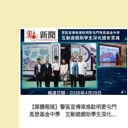
【媒體報道】警區宣傳車進駐明愛屯門
馬登基金中學 互動遊戲助學生深化國
安意識