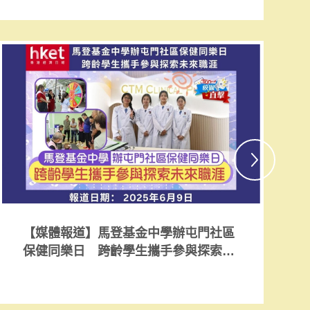
【媒體報道】馬登基金中學辦屯門社區
保健同樂日 跨齡學生攜手參與探索未
來職涯