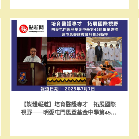
【媒體報道】培育醫護專才 拓展國際
視野——明愛屯門馬登基金中學第45屆
畢業典禮暨屯馬醫護教育計劃啟動禮