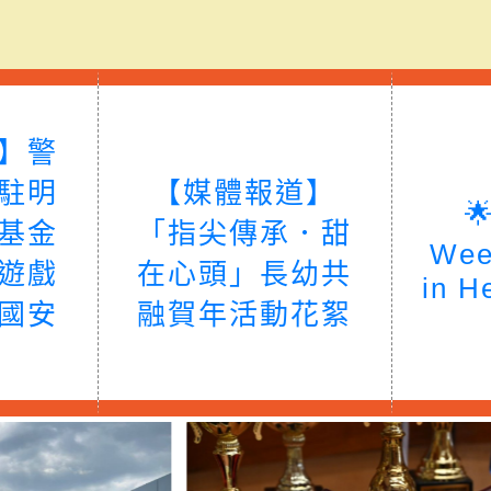
】警
駐明
【媒體報道】

基金
「指尖傳承．甜
We
遊戲
在心頭」長幼共
in H
國安
融賀年活動花絮