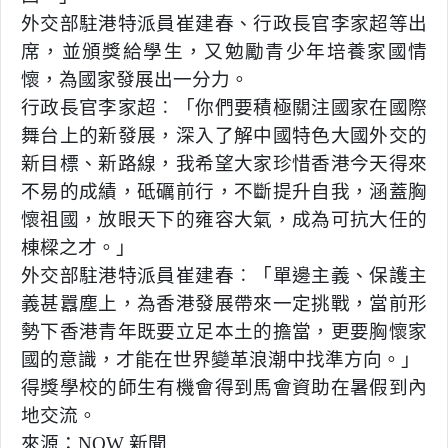
外交部駐港特派員崔建春、行政長官李家超等出
席，並頒獎給學生，又勉勵青少年培養家國情
懷，為國家發展出一分力。
行政長官李家超︰「你們要積極關注國家在國際
舞台上的新發展，深入了解中國特色大國外交的
新目標、新路線，我希望大家珍惜香港今天得來
不易的成績，砥礪前行，不斷提升自我，涵蓋胸
懷祖國，放眼天下的雍容大氣，成為可抗大任的
棟樑之才。」
外交部駐港特派員崔建春︰「單邊主義、保護主
義甚囂塵上，為香港發展帶來一定挑戰，當前形
勢下香港青年既要立足本土的擔當，更要胸懷家
國的意識，才能在世界變革浪潮中找準方向。」
得獎學校的師生有機會得到馬會資助在暑假到內
地交流。
來源：NOW 新聞