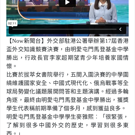
【Now新聞台】外交部駐港公署舉辦第17屆香港
盃外交知識競賽決賽，由明愛屯門馬登基金中學
勝出，行政長官李家超期望青少年培養家國情
懷。
比賽於拔萃女書院舉行，五間入圍決賽的中學圍
繞維護國家安全、中國式現代化、俄烏戰事等全
球局勢變化議題展開問答和主題演講。經過多輪
角逐，最終由明愛屯門馬登基金中學勝出，獲獎
學生代表稱前期準備了個多月，感到獲益良多。
明愛屯門馬登基金中學學生麥雅熙︰「很緊張，
了解到很多中國外交的歷史，學習到很多東
西。」